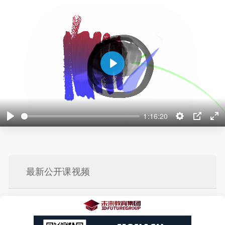
P
l
a
y
1:16:20
P
S
P
E
l
e
I
n
a
t
P
t
y
t
e
最新公开课视频
i
r
n
f
g
u
s
l
l